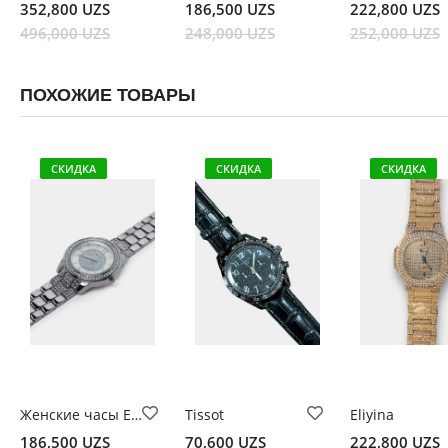
352,800 UZS
186,500 UZS
222,800 UZS
496,000 UZS
248,000 UZS
252,000 UZS
ПОХОЖИЕ ТОВАРЫ
СКИДКА
СКИДКА
СКИДКА
Женские часы Eliyina
Tissot
Eliyina
186,500 UZS
70,600 UZS
222,800 UZS