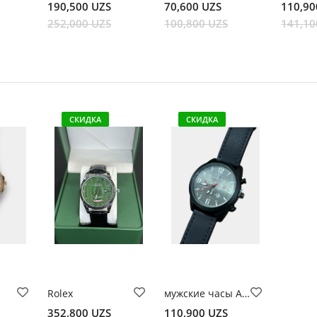
190,500 UZS
70,600 UZS
110,90
252,000 UZS
100,800 UZS
141,10
СКИДКА
СКИДКА
Rolex
мужские часы Apache
352,800 UZS
110,900 UZS